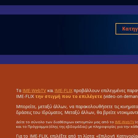
Κατηγ
Τα
IME-WebTV
και
IME-FLIX
προβάλλουν επιλεγμένες παραγ
IME-FLIX
την στιγμή που το επιλέγετε
(video-on-deman
Μπορείτε, μεταξύ άλλων, να παρακολουθήσετε τις κινηματο
δράσεις του Ιδρύματος. Μεταξύ άλλων, θα βρείτε ντοκιμαντέ
Δείτε το σύνολο των διαθέσιμων εκπομπών μας από το
IME-WebTV
(
και το Πρόγραμμα (όλης της εβδομάδας) με πληροφορίες για την κάθ
Για το IME-FLIX, επιλέξτε από τη λίστα: «Επιλογή Κατηγορία