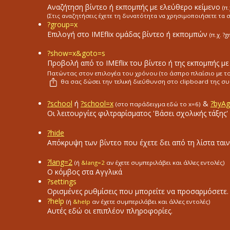
Αναζήτηση βίντεο ή εκπομπής με ελεύθερο κείμενο
(π
(Στις αναζητήσεις έχετε τη δυνατότητα να χρησιμοποιήσετε τα 
?group=x
Επιλογή στο ΙΜΕflix ομάδας βίντεο ή εκπομπών
(π.χ. ?
?show=x&goto=s
Προβολή από το ΙΜΕflix του βίντεο ή της εκπομπής με
Πατώντας στον επιλογέα του χρόνου (το άσπρο πλαίσιο με του
θα σας δώσει την τελική διεύθυνση στο clipboard της συ
?school
ή
?school=x
&
?byA
(στο παράδειγμα εδώ το x=6)
Οι λειτουργίες φιλτραρίσματος 'Βάσει σχολικής τάξης' κ
?hide
Απόκρυψη των βίντεο που έχετε δει από τη λίστα ταινι
?lang=2
(ή
&lang=2
αν έχετε συμπεριλάβει και άλλες εντολές)
Ο κόμβος στα Αγγλικά
?settings
Ορισμένες ρυθμίσεις που μπορείτε να προσαρμόσετε.
?help
(ή
&help
αν έχετε συμπεριλάβει και άλλες εντολές)
Αυτές εδώ οι επιπλέον πληροφορίες.