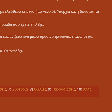
ε με ελεύθερο κείμενο (πιο γενικό). Υπάρχει και η δυνατότητα
ή ομάδα που έχετε επιλέξει.
α εμφανίζεται ένα μικρό πράσινο τριγωνάκι επάνω δεξιά.
:
ό μία εντολές)
σεις
,
7
)
Συνέδρια
,
8
)
Ομιλίες
,
9
)
Παρουσιάσεις
,
10
)
Άλλα
,