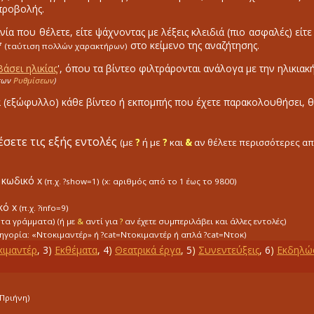
 προβολής.
αινία που θέλετε, είτε ψάχνοντας με λέξεις κλειδιά (πιο ασφαλές) είτ
*
στο κείμενο της αναζήτησης.
(ταύτιση πολλών χαρακτήρων)
Βάσει ηλικίας
', όπου τα βίντεο φιλτράρονται ανάλογα με την ηλικιακ
 των
Ρυθμίσεων
)
α (εξώφυλλο) κάθε βίντεο ή εκπομπής που έχετε παρακολουθήσει, θ
έσετε τις εξής εντολές
(με
?
ή με
?
και
&
αν θέλετε περισσότερες απ
ε κωδικό x
(π.χ. ?show=1)
(x: αριθμός από το 1 έως το 9800)
κό x
(π.χ. ?info=9)
ώτα γράμματα) (ή με
&
αντί για
?
αν έχετε συμπεριλάβει και άλλες εντολές)
τηγορία: «Ντοκιμαντέρ»
ή ?cat=Ντοκιμαντέρ
ή απλά ?cat=Ντοκ)
ιμαντέρ
,
3
)
Εκθέματα
,
4
)
Θεατρικά έργα
,
5
)
Συνεντεύξεις
,
6
)
Εκδηλώ
=Πριήνη)