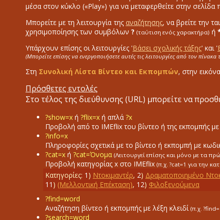
μέσα στον κύκλο («Play») για να μεταφερθείτε στην σελίδα
Μπορείτε με τη λειτουργία της
αναζήτησης
, να βρείτε την τ
χρησιμοποίησης των συμβόλων
?
ή
(ταύτιση ενός χαρακτήρα)
Υπάρχουν επίσης οι λειτουργίες '
Βάσει σχολικής τάξης
' και '
(Μπορείτε επίσης να ενεργοποιήσετε αυτές τις λειτουργίες από τον πίνακα
Στη
Συνολική Λίστα Βίντεο και Εκπομπών
, στην εικόν
Πρόσθετες εντολές
Στο τέλος της διεύθυνσης (URL) μπορείτε να προσθ
?show=x
ή
?flix=x
ή απλά
?x
Προβολή από το ΙΜΕflix του βίντεο ή της εκπομπής μ
?info=x
Πληροφορίες σχετικά με το βίντεο ή εκπομπή με κωδι
?cat=x
ή
?cat=Όνομα
(Λειτουργεί επίσης και μόνο με τα πρ
Προβολή κατηγορίας x στο IMEflix
(π.χ. ?cat=1
για την κα
Κατηγορίες:
1
)
Ντοκιμαντέρ
,
2
)
Δραματοποιημένο Ντοκ
11
)
(Μελλοντική Επέκταση)
,
12
)
Φιλοξενούμενα
?find=word
Αναζήτηση βίντεο ή εκπομπής με λέξη κλειδί
(π.χ. ?find
?search=word