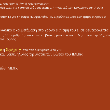
.χ. ?search=Πριήνη ή ?search=εικον*)
σύμβολα ? για ταύτιση ενός χαρακτήρα, ή * για ταύτιση πολλών χαρακτήρων)
group=13
για τη σειρά «Mικρά Aσία... Aναζητώντας Όσα
δεν Έβησε ο Χρόνος»)
 κωδικό x και
μετάβαση στο χρόνο s
(η τιμή του s, σε δευτερόλεπτα)
ς δύο αριθμούς, κάτω από το βίντεο) μπορείτε να επιλέξετε τον ακριβή χρόν
σκευής σας.
ge
ή
?byAge=y
(στο παράδειγμα εδώ το y=3)
αι 'Βάσει ηλικίας' της λίστας των βίντεο του IMEflix.
ών ΙΜΕflix.