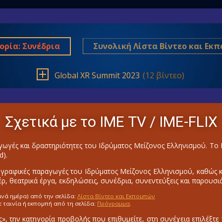
ορία: Συνέδρια
Συνολική Λίστα Βίντεο και Εκ
Global XR Summit 2023
(12 βίντεο)
Σχετικά με το ΙΜΕ ΤV / IME-FLIX
ωγές και δραστηριότητες του Ιδρύματος Μείζονος Ελληνισμού. Τ
d).
γραφικές παραγωγές του Ιδρύματος Μείζονος Ελληνισμού, καθώς και
ρ, θεατρικά έργα, εκδηλώσεις, συνέδρια, συνεντεύξεις και παρουσιά
ανά ημέρα) από την σελίδα:
Λίστα Βίντεο και Εκπομπών
ε ταινία ή εκπομπή από τη σελίδα:
Πρόγραμμα
.
ς», την κατηγορία προβολής που επιθυμείτε, στη συνέχεια επιλέξτε 