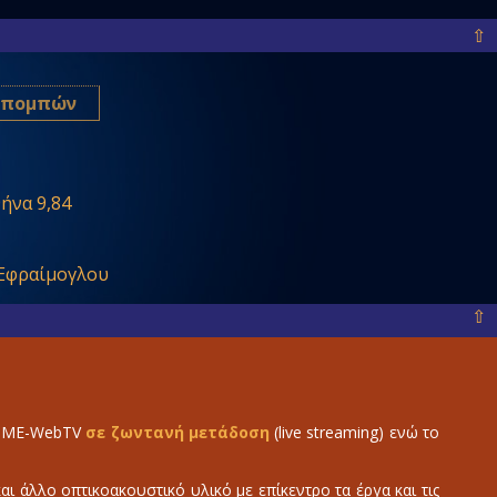
⇧
Εκπομπών
ήνα 9,84
 Εφραίμογλου
⇧
ο IME-WebTV
σε ζωντανή μετάδοση
(live streaming) ενώ το
 άλλο οπτικοακουστικό υλικό με επίκεντρο τα έργα και τις