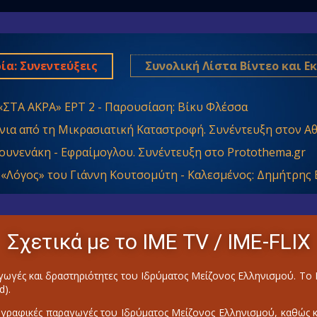
ία: Συνεντεύξεις
Συνολική Λίστα Βίντεο και 
«ΣΤΑ ΑΚΡΑ» ΕΡΤ 2 - Παρουσίαση: Βίκυ Φλέσσα
νια από τη Μικρασιατική Καταστροφή. Συνέντευξη στον Αθ
ουνενάκη - Εφραίμογλου. Συνέντευξη στο Protothema.gr
 «Λόγος» του Γιάννη Κουτσομύτη - Καλεσμένος: Δημήτρης
Σχετικά με το ΙΜΕ ΤV / IME-FLIX
ωγές και δραστηριότητες του Ιδρύματος Μείζονος Ελληνισμού. Τ
d).
γραφικές παραγωγές του Ιδρύματος Μείζονος Ελληνισμού, καθώς και