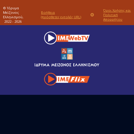
© Ίδρυμα
Όροι Χρήσης και
Μείζονος
Βοήθεια
⚙
Πολιτική
Ελληνισμού,
(πρόσθετες εντολές URL)
Απορρήτου
2022 - 2026