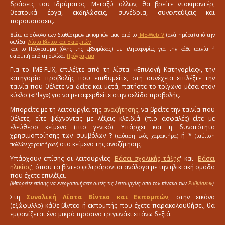
δράσεις του Ιδρύματος. Μεταξύ άλλων, θα βρείτε ντοκιμαντέρ,
θεατρικά έργα, εκδηλώσεις, συνέδρια, συνεντεύξεις και
παρουσιάσεις.
Δείτε το σύνολο των διαθέσιμων εκπομπών μας από το
IME-WebTV
(ανά ημέρα) από την
σελίδα:
Λίστα Βίντεο και Εκπομπών
και το Πρόγραμμα (όλης της εβδομάδας) με πληροφορίες για την κάθε ταινία ή
εκπομπή από τη σελίδα:
Πρόγραμμα
.
Για το IME-FLIX, επιλέξτε από τη λίστα: «Επιλογή Κατηγορίας», την
κατηγορία προβολής που επιθυμείτε, στη συνέχεια επιλέξτε την
ταινία που θέλετε να δείτε και μετά, πατήστε το τρίγωνο μέσα στον
κύκλο («Play») για να μεταφερθείτε στην σελίδα προβολής.
Μπορείτε με τη λειτουργία της
αναζήτησης
, να βρείτε την ταινία που
θέλετε, είτε ψάχνοντας με λέξεις κλειδιά (πιο ασφαλές) είτε με
ελεύθερο κείμενο (πιο γενικό). Υπάρχει και η δυνατότητα
χρησιμοποίησης των συμβόλων
?
ή
*
(ταύτιση ενός χαρακτήρα)
(ταύτιση
στο κείμενο της αναζήτησης.
πολλών χαρακτήρων)
Υπάρχουν επίσης οι λειτουργίες '
Βάσει σχολικής τάξης
' και '
Βάσει
ηλικίας
', όπου τα βίντεο φιλτράρονται ανάλογα με την ηλικιακή ομάδα
που έχετε επιλέξει.
(Μπορείτε επίσης να ενεργοποιήσετε αυτές τις λειτουργίες από τον πίνακα των
Ρυθμίσεων
)
Στη
Συνολική Λίστα Βίντεο και Εκπομπών
, στην εικόνα
(εξώφυλλο) κάθε βίντεο ή εκπομπής που έχετε παρακολουθήσει, θα
εμφανίζεται ένα μικρό πράσινο τριγωνάκι επάνω δεξιά.