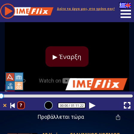
Δείτε τα έργα μας, στο χρόνο σας!
▶ Έναρξη
❌
?
00:00
/ 01:11:22
Προβάλλεται τώρα