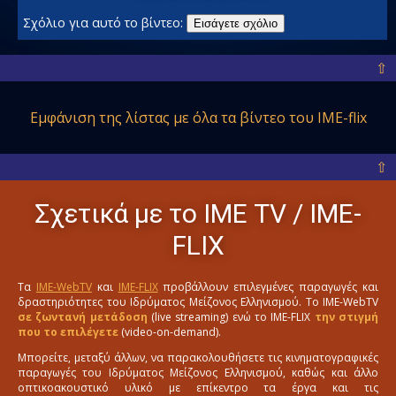
Σχόλιο για αυτό το βίντεο:
Εισάγετε σχόλιο
⇧
Εμφάνιση της λίστας με όλα
τα βίντεο του IME-flix
⇧
Σχετικά με το ΙΜΕ ΤV / IME-
FLIX
Τα
IME-WebTV
και
IME-FLIX
προβάλλουν επιλεγμένες παραγωγές και
δραστηριότητες του Ιδρύματος Μείζονος Ελληνισμού. Το IME-WebTV
σε ζωντανή μετάδοση
(live streaming) ενώ το IME-FLIX
την στιγμή
που το επιλέγετε
(video-on-demand).
Μπορείτε, μεταξύ άλλων, να παρακολουθήσετε τις κινηματογραφικές
παραγωγές του Ιδρύματος Μείζονος Ελληνισμού, καθώς και άλλο
οπτικοακουστικό υλικό με επίκεντρο τα έργα και τις