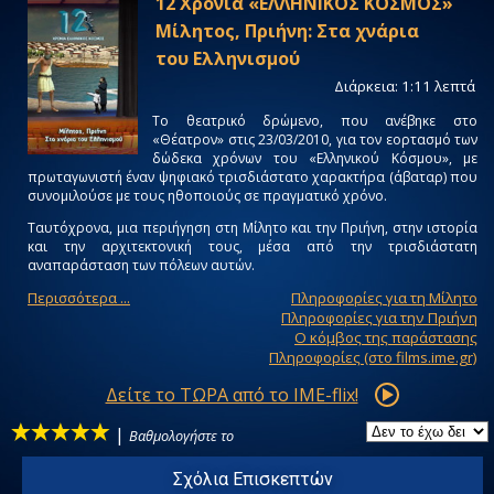
12 Χρόνια «ΕΛΛΗΝΙΚΟΣ ΚΟΣΜΟΣ»
Μίλητος, Πριήνη: Στα χνάρια
του Ελληνισμού
Διάρκεια: 1:11 λεπτά
Το θεατρικό δρώμενο, που ανέβηκε στο
«Θέατρον» στις 23/03/2010, για τον εορτασμό των
δώδεκα χρόνων του «Ελληνικού Κόσμου», με
πρωταγωνιστή έναν ψηφιακό τρισδιάστατο χαρακτήρα (άβαταρ) που
συνομιλούσε με τους ηθοποιούς σε πραγματικό χρόνο.
Ταυτόχρονα, μια περιήγηση στη Μίλητο και την Πριήνη, στην ιστορία
και την αρχιτεκτονική τους, μέσα από την τρισδιάστατη
αναπαράσταση των πόλεων αυτών.
Περισσότερα ...
Πληροφορίες για τη Μίλητο
Πληροφορίες για την Πριήνη
Ο κόμβος της παράστασης
Πληροφορίες (στο films.ime.gr)
Δείτε το ΤΩΡΑ από το IME-flix!
|
Βαθμολογήστε το
Σχόλια Επισκεπτών