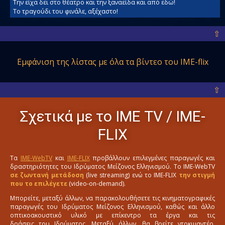
Την είχα δει στο θέατρο και την ξαναείδα και από εδώ!
Το τραγούδι του φινάλε, αξέχαστο!
⇧
Εμφάνιση της λίστας με όλα
τα βίντεο του IME-flix
⇧
Σχετικά με το ΙΜΕ ΤV / IME-
FLIX
Τα
IME-WebTV
και
IME-FLIX
προβάλλουν επιλεγμένες παραγωγές και
δραστηριότητες του Ιδρύματος Μείζονος Ελληνισμού. Το IME-WebTV
σε ζωντανή μετάδοση
(live streaming) ενώ το IME-FLIX
την στιγμή
που το επιλέγετε
(video-on-demand).
Μπορείτε, μεταξύ άλλων, να παρακολουθήσετε τις κινηματογραφικές
παραγωγές του Ιδρύματος Μείζονος Ελληνισμού, καθώς και άλλο
οπτικοακουστικό υλικό με επίκεντρο τα έργα και τις
δράσεις του Ιδρύματος. Μεταξύ άλλων, θα βρείτε ντοκιμαντέρ,