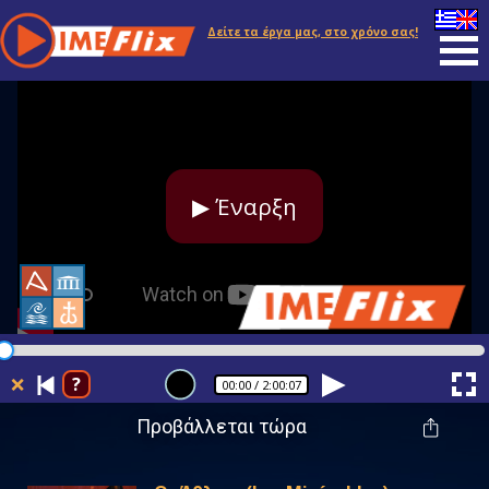
Δείτε τα έργα μας, στο χρόνο σας!
▶ Έναρξη
❌
?
00:00
/ 2:00:07
Προβάλλεται τώρα