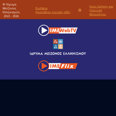
© Ίδρυμα
Όροι Χρήσης και
Μείζονος
Βοήθεια
⚙
Πολιτική
Ελληνισμού,
(πρόσθετες εντολές URL)
Απορρήτου
2022 - 2026