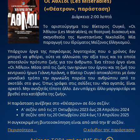
Οι Άθλιοι (Les Misérables)
(«Θέατρον», παράσταση)
Διάρκεια: 2:00 λεπτά
Tο αριστούργημα του Βίκτορος Ουγκό, «Οι
Άθλιοι» (Les Misérables), σε θεατρική διασκευή και
σκηνοθεσία της Κωνσταντίνας Νικολαΐδη. Μία
παραγωγή του Ιδρύματος Μείζονος Ελληνισμού.
Υπάρχουν έργα της παγκόσμιας λογοτεχνίας που ο χρόνος δεν
μπορεί να φθείρει, ούτε να αλλοιώσει την αξία τους και τα οποία
αποτελούν πρότυπο ζωής για τον άνθρωπο. Ένα τέτοιο έργο είναι
«Οι Άθλιοι». Μέσα από τις ζωές των ηρώων του έργου και τη ζωή του
κεντρικού ήρωα Γιάννη Αγιάννη, ο Βίκτορ Ουγκό αποκαλύπτει με έναν
μοναδικό τρόπο την αγωνιώδη πορεία του ανθρώπου από το
σκοτάδι στο φως. Όπως γράφει στις σελίδες του «Να αγαπάς. Είναι
αρκετό. Μην αναζητάς τίποτε άλλο. Δεν υπάρχει άλλο μαργαριτάρι να
βρεθεί στα κατάβαθα της ζωής».
Η παράσταση ανέβηκε στο «Θέατρον» σε δύο σεζόν:
Α' σεζόν: από τις 21 Οκτωβρίου 2023 έως 28 Απριλίου 2024
Β' σεζόν: από τις 20 Οκτωβρίου 2024 έως 13 Απριλίου 2025
Η συγκεκριμένη βιντεοσκόπηση είναι από από την Β' σεζόν.
Περισσότερα ...
Ο κόμβος της παράστασης