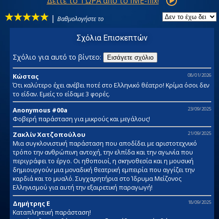
Δείτε το ΤΩΡΑ από το IME-flix!
|
Βαθμολογήστε το
Σχόλια Επισκεπτών
Σχόλιο για αυτό το βίντεο:
Εισάγετε σχόλιο
Κώστας
08/01/2026
Ότι καλύτερο έχει ανέβει ποτέ στο Ελληνικό θέατρο! Κρίμα όσοι δεν
το είδαν. Εμείς το είδαμε 3 φορές.
Anonymous #00a
23/09/2025
Φοβερή παράσταση για μικρούς και μεγάλους!
Ζακλίν Χατζοπούλου
21/09/2025
Μια συγκλονιστική παράσταση που αποδίδει με αριστοτεχνικό
τρόπο την ανθρώπινη αντοχή, την ελπίδα και την αγωνία που
περιγράφει το έργο. Οι ηθοποιοί, η σκηνοθεσία και η μουσική
δημιουργούν μια μοναδική θεατρική εμπειρία που αγγίζει την
καρδιά και το μυαλό. Συγχαρητήρια στο Ίδρυμα Μείζονος
Ελληνισμού για αυτή την εξαιρετική παραγωγή!
Δημήτρης Ε
18/09/2025
Καταπληκτική παράσταση!