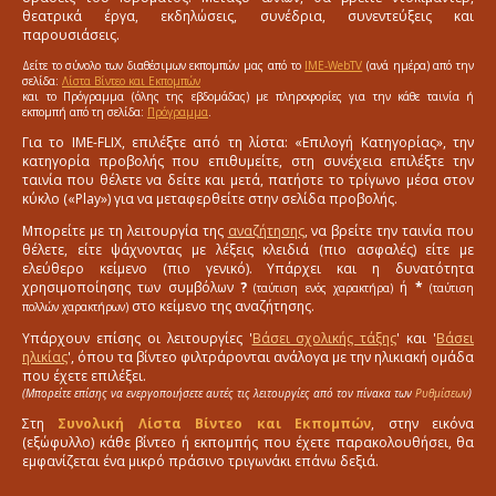
θεατρικά έργα, εκδηλώσεις, συνέδρια, συνεντεύξεις και
παρουσιάσεις.
Δείτε το σύνολο των διαθέσιμων εκπομπών μας από το
IME-WebTV
(ανά ημέρα) από την
σελίδα:
Λίστα Βίντεο και Εκπομπών
και το Πρόγραμμα (όλης της εβδομάδας) με πληροφορίες για την κάθε ταινία ή
εκπομπή από τη σελίδα:
Πρόγραμμα
.
Για το IME-FLIX, επιλέξτε από τη λίστα: «Επιλογή Κατηγορίας», την
κατηγορία προβολής που επιθυμείτε, στη συνέχεια επιλέξτε την
ταινία που θέλετε να δείτε και μετά, πατήστε το τρίγωνο μέσα στον
κύκλο («Play») για να μεταφερθείτε στην σελίδα προβολής.
Μπορείτε με τη λειτουργία της
αναζήτησης
, να βρείτε την ταινία που
θέλετε, είτε ψάχνοντας με λέξεις κλειδιά (πιο ασφαλές) είτε με
ελεύθερο κείμενο (πιο γενικό). Υπάρχει και η δυνατότητα
χρησιμοποίησης των συμβόλων
?
ή
*
(ταύτιση ενός χαρακτήρα)
(ταύτιση
στο κείμενο της αναζήτησης.
πολλών χαρακτήρων)
Υπάρχουν επίσης οι λειτουργίες '
Βάσει σχολικής τάξης
' και '
Βάσει
ηλικίας
', όπου τα βίντεο φιλτράρονται ανάλογα με την ηλικιακή ομάδα
που έχετε επιλέξει.
(Μπορείτε επίσης να ενεργοποιήσετε αυτές τις λειτουργίες από τον πίνακα των
Ρυθμίσεων
)
Στη
Συνολική Λίστα Βίντεο και Εκπομπών
, στην εικόνα
(εξώφυλλο) κάθε βίντεο ή εκπομπής που έχετε παρακολουθήσει, θα
εμφανίζεται ένα μικρό πράσινο τριγωνάκι επάνω δεξιά.