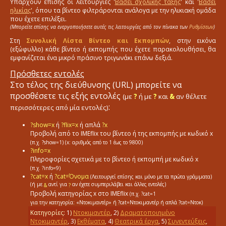
Υπάρχουν επίσης οι λειτουργίες '
Βάσει σχολικής τάξης
' και '
Βάσει
ηλικίας
', όπου τα βίντεο φιλτράρονται ανάλογα με την ηλικιακή ομάδα
που έχετε επιλέξει.
(Μπορείτε επίσης να ενεργοποιήσετε αυτές τις λειτουργίες από τον πίνακα των
Ρυθμίσεων
)
Στη
Συνολική Λίστα Βίντεο και Εκπομπών
, στην εικόνα
(εξώφυλλο) κάθε βίντεο ή εκπομπής που έχετε παρακολουθήσει, θα
εμφανίζεται ένα μικρό πράσινο τριγωνάκι επάνω δεξιά.
Πρόσθετες εντολές
Στο τέλος της διεύθυνσης (URL) μπορείτε να
προσθέσετε τις εξής εντολές
(με
?
ή με
?
και
&
αν θέλετε
:
περισσότερες από μία εντολές)
?show=x
ή
?flix=x
ή απλά
?x
Προβολή από το ΙΜΕflix του βίντεο ή της εκπομπής με κωδικό x
(π.χ. ?show=1)
(x: αριθμός από το 1 έως το 9800)
?info=x
Πληροφορίες σχετικά με το βίντεο ή εκπομπή με κωδικό x
(π.χ. ?info=9)
?cat=x
ή
?cat=Όνομα
(Λειτουργεί επίσης και μόνο με τα πρώτα γράμματα)
(ή με
αντί για
αν έχετε συμπεριλάβει και άλλες εντολές)
&
?
Προβολή κατηγορίας x στο IMEflix
(π.χ. ?cat=1
για την κατηγορία: «Ντοκιμαντέρ»
ή ?cat=Ντοκιμαντέρ
ή απλά ?cat=Ντοκ)
Κατηγορίες:
1
)
Ντοκιμαντέρ
,
2
)
Δραματοποιημένο
Ντοκιμαντέρ
,
3
)
Εκθέματα
,
4
)
Θεατρικά έργα
,
5
)
Συνεντεύξεις
,