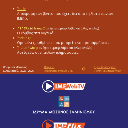
?hide
Απόκρυψη των βίντεο που έχετε δει από τη λίστα ταινιών
ΙΜΕflix.
?lang=2
(ή
&lang=2
αν έχετε συμπεριλάβει και άλλες εντολές)
Ο κόμβος στα Αγγλικά
?settings
Ορισμένες ρυθμίσεις που μπορείτε να προσαρμόσετε.
?help
(ή
&help
αν έχετε συμπεριλάβει και άλλες εντολές)
Αυτές εδώ οι επιπλέον πληροφορίες.
© Ίδρυμα Μείζονος
Βοήθεια
Όροι Χρήσης και
⚙
Ελληνισμού,
2022 - 2026
(πρόσθετες εντολές URL)
Πολιτική Απορρήτου