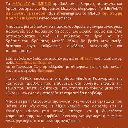
Τα
IME-WebTV
και
IME-FLIX
προβάλλουν επιλεγμένες παραγωγές και
δραστηριότητες του Ιδρύματος Μείζονος Ελληνισμού. Το IME-WebTV
σε ζωντανή μετάδοση
(live streaming) ενώ το IME-FLIX
την στιγμή
που το επιλέγετε
(video-on-demand).
Μπορείτε, μεταξύ άλλων, να παρακολουθήσετε τις κινηματογραφικές
παραγωγές του Ιδρύματος Μείζονος Ελληνισμού, καθώς και άλλο
οπτικοακουστικό υλικό με επίκεντρο τα έργα και τις
δράσεις του Ιδρύματος. Μεταξύ άλλων, θα βρείτε ντοκιμαντέρ,
θεατρικά έργα, εκδηλώσεις, συνέδρια, συνεντεύξεις και
παρουσιάσεις.
Δείτε το σύνολο των διαθέσιμων εκπομπών μας από το
IME-WebTV
(ανά ημέρα) από την
σελίδα:
Λίστα Βίντεο και Εκπομπών
και το Πρόγραμμα (όλης της εβδομάδας) με πληροφορίες για την κάθε ταινία ή
εκπομπή από τη σελίδα:
Πρόγραμμα
.
Για το IME-FLIX, επιλέξτε από τη λίστα: «Επιλογή Κατηγορίας», την
κατηγορία προβολής που επιθυμείτε, στη συνέχεια επιλέξτε την
ταινία που θέλετε να δείτε και μετά, πατήστε το τρίγωνο μέσα στον
κύκλο («Play») για να μεταφερθείτε στην σελίδα προβολής.
Μπορείτε με τη λειτουργία της
αναζήτησης
, να βρείτε την ταινία που
θέλετε, είτε ψάχνοντας με λέξεις κλειδιά (πιο ασφαλές) είτε με
ελεύθερο κείμενο (πιο γενικό). Υπάρχει και η δυνατότητα
χρησιμοποίησης των συμβόλων
?
ή
*
(ταύτιση ενός χαρακτήρα)
(ταύτιση
στο κείμενο της αναζήτησης.
πολλών χαρακτήρων)