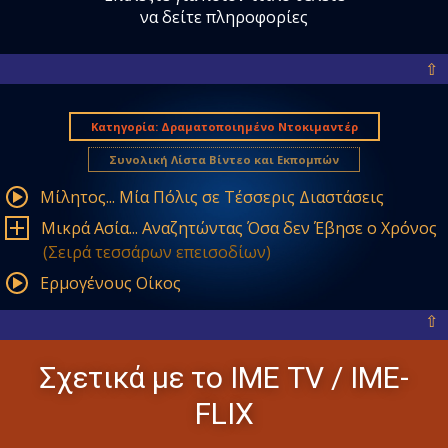
να δείτε πληροφορίες
⇧
Κατηγορία: Δραματοποιημένο Ντοκιμαντέρ
Συνολική Λίστα Βίντεο και Εκπομπών
Mίλητος... Mία Πόλις σε Tέσσερις Διαστάσεις
Mικρά Aσία... Aναζητώντας Όσα δεν Έβησε ο Χρόνος
(Σειρά τεσσάρων επεισοδίων)
Ερμογένους Οίκος
⇧
Σχετικά με το ΙΜΕ ΤV / IME-
FLIX