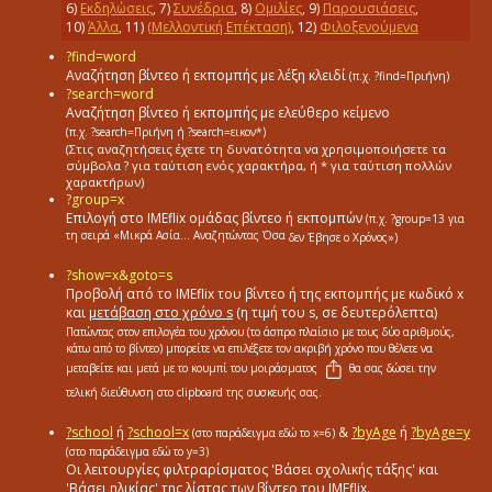
6
)
Εκδηλώσεις
,
7
)
Συνέδρια
,
8
)
Ομιλίες
,
9
)
Παρουσιάσεις
,
10
)
Άλλα
,
11
)
(Μελλοντική Επέκταση)
,
12
)
Φιλοξενούμενα
?find=word
Αναζήτηση βίντεο ή εκπομπής με λέξη κλειδί
(π.χ. ?find=Πριήνη)
?search=word
Αναζήτηση βίντεο ή εκπομπής με ελεύθερο κείμενο
(π.χ. ?search=Πριήνη ή ?search=εικον*)
(Στις αναζητήσεις έχετε τη δυνατότητα να χρησιμοποιήσετε τα
σύμβολα ? για ταύτιση ενός χαρακτήρα, ή * για ταύτιση πολλών
χαρακτήρων)
?group=x
Επιλογή στο ΙΜΕflix ομάδας βίντεο ή εκπομπών
(π.χ. ?group=13
για
τη σειρά «Mικρά Aσία... Aναζητώντας Όσα
δεν Έβησε ο Χρόνος»)
?show=x&goto=s
Προβολή από το ΙΜΕflix του βίντεο ή της εκπομπής με κωδικό x
και
μετάβαση στο χρόνο s
(η τιμή του s, σε δευτερόλεπτα)
Πατώντας στον επιλογέα του χρόνου (το άσπρο πλαίσιο με τους δύο αριθμούς,
κάτω από το βίντεο) μπορείτε να επιλέξετε τον ακριβή χρόνο που θέλετε να
μεταβείτε και μετά με το κουμπί του μοιράσματος
θα σας δώσει την
τελική διεύθυνση στο clipboard της συσκευής σας.
?school
ή
?school=x
&
?byAge
ή
?byAge=y
(στο παράδειγμα εδώ το x=6)
(στο παράδειγμα εδώ το y=3)
Οι λειτουργίες φιλτραρίσματος 'Βάσει σχολικής τάξης' και
'Βάσει ηλικίας' της λίστας των βίντεο του IMEflix.